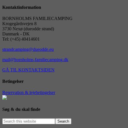
Kontaktinformation
BORNHOLMS FAMILIECAMPING
Krogegårdsvejen 8
3730 Nexø (dueodde strand)
Danmark - DK
Tel: (+45) 40414601
strandcamping@dueodde.eu
mail@bornholms-familiecamping.dk
GÅ TIL KONTAKTSIDEN
Betingelser
Reservation & lejebetingelser
Søg & du skal finde