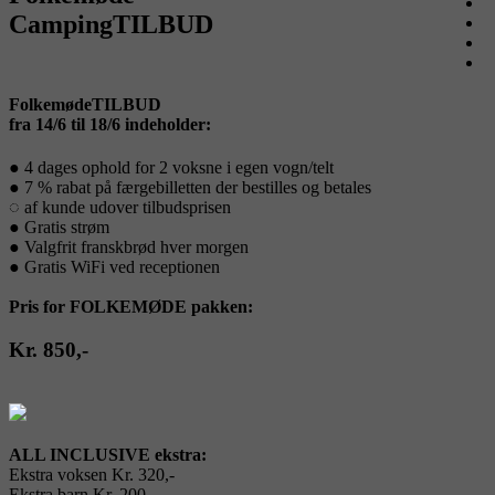
CampingTILBUD
FolkemødeTILBUD
fra 14/6 til 18/6 indeholder:
● 4 dages ophold for 2 voksne i egen vogn/telt
● 7 % rabat på færgebilletten der bestilles og betales
◌ af kunde udover tilbudsprisen
● Gratis strøm
● Valgfrit franskbrød hver morgen
● Gratis WiFi ved receptionen
Pris for FOLKEMØDE pakken:
Kr. 850,-
ALL INCLUSIVE ekstra:
Ekstra voksen Kr. 320,-
Ekstra barn Kr. 200,-