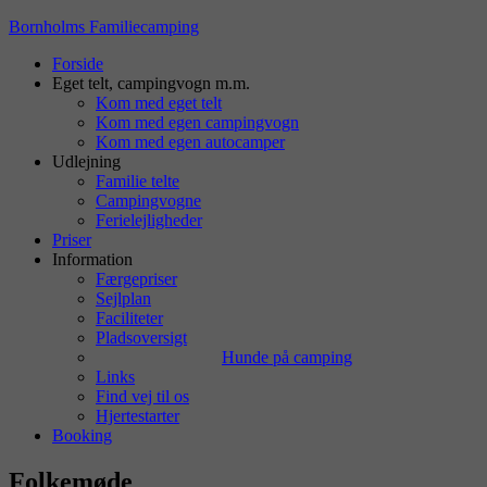
Bornholms Familiecamping
Forside
Eget telt, campingvogn m.m.
Kom med eget telt
Kom med egen campingvogn
Kom med egen autocamper
Udlejning
Familie telte
Campingvogne
Ferielejligheder
Priser
Information
Færgepriser
Sejlplan
Faciliteter
Pladsoversigt
Hunde på camping
Links
Find vej til os
Hjertestarter
Booking
Folkemøde