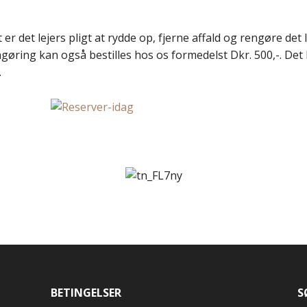
r det lejers pligt at rydde op, fjerne affald og rengøre det l
ring kan også bestilles hos os formedelst Dkr. 500,-. Det le
.
BETINGELSER
S