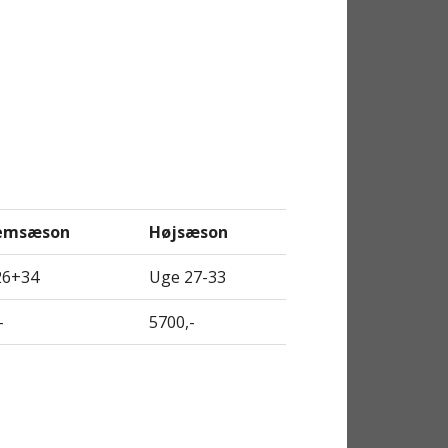
lemsæson
Højsæson
26+34
Uge 27-33
-
5700,-