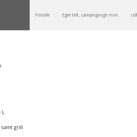
Forside
Eget telt, campingvogn m.m.
Udl
 ),
samt grill