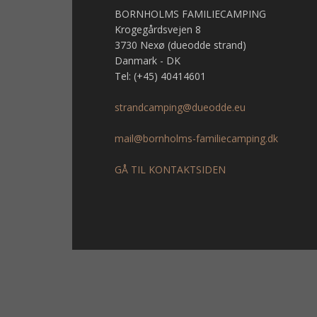
BORNHOLMS FAMILIECAMPING
Krogegårdsvejen 8
3730 Nexø (dueodde strand)
Danmark - DK
Tel: (+45) 40414601
strandcamping@dueodde.eu
mail@bornholms-familiecamping.dk
GÅ TIL KONTAKTSIDEN